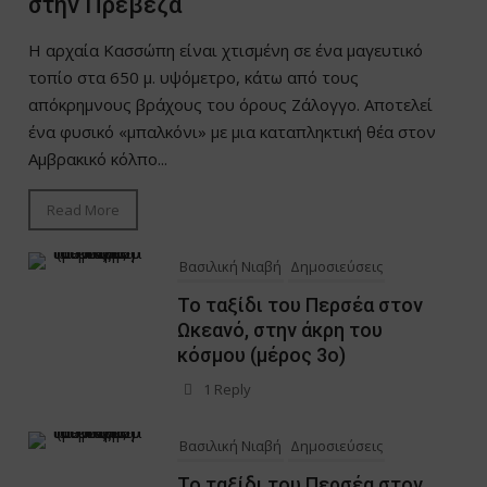
στην Πρέβεζα
Η αρχαία Κασσώπη είναι χτισμένη σε ένα μαγευτικό
τοπίο στα 650 μ. υψόμετρο, κάτω από τους
απόκρημνους βράχους του όρους Ζάλογγο. Αποτελεί
ένα φυσικό «μπαλκόνι» με μια καταπληκτική θέα στον
Αμβρακικό κόλπο...
Read More
Βασιλική Νιαβή
Δημοσιεύσεις
Το ταξίδι του Περσέα στον
Ωκεανό, στην άκρη του
κόσμου (μέρος 3ο)
1 Reply
Βασιλική Νιαβή
Δημοσιεύσεις
Το ταξίδι του Περσέα στον