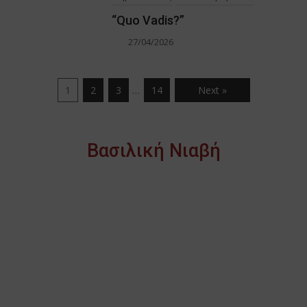
“Quo Vadis?”
27/04/2026
…
1
2
3
14
Next »
Βασιλική Νιαβή