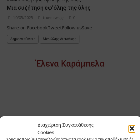
Μια συζήτηση εφ’όλης της ύλης
10/05/2025
truenews.gr
0
Share on FacebookTweetFollow usSave
Δημοσιεύσεις
Μανώλης Λιανάκης
Έλενα Καράμπελα
Διαχείριση Συγκατάθεσης
Cookies
Χρησιμοποιούμε τεχνολογίες όπως τα cookies για την αποθήκευση ή/