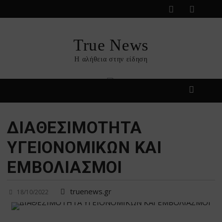
Skip
to
content
True News
Η αλήθεια στην είδηση
ΔΙΑΘΕΣΙΜΟΤΗΤΑ
ΥΓΕΙΟΝΟΜΙΚΩΝ ΚΑΙ
ΕΜΒΟΛΙΑΣΜΟΙ
truenews.gr
18/10/2022