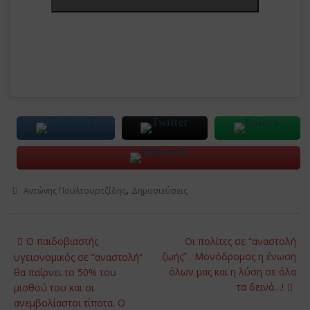
,
Αντώνης Πουλτουρτζίδης
Δημοσιεύσεις
Post
O παιδοβιαστής
Οι πολίτες σε “αναστολή
navigation
ζωής” . Μονόδρομος η ένωση
υγειονομικός σε “αναστολή”
όλων μας και η λύση σε όλα
θα παίρνει το 50% του
τα δεινά…!
μισθού του και οι
ανεμβολίαστοι τίποτα. Ο