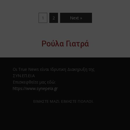
1
2
Next »
Ρούλα Γιατρά
Οι True News είναι Ιδρυτικη Διακηρυξη της
ΣΥΝ.ΕΠ.ΕΙ.Α
Επισκεφθείτε μας εδώ:
https://www.synepeia.gr
ΕΙΜΑΣΤΕ ΜΑΖΙ. ΕΙΜΑΣΤΕ ΠΟΛΛΟΙ.