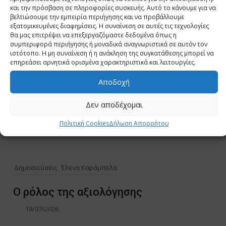
και την πρόσβαση σε πληροφορίες συσκευής. Αυτό το κάνουμε για να
βελτιώσουμε την εμπειρία περιήγησης και να προβάλλουμε
εξατομικευμένες διαφημίσεις. Η συναίνεση σε αυτές τις τεχνολογίες
θα μας επιτρέψει να επεξεργαζόμαστε δεδομένα όπως η
συμπεριφορά περιήγησης ή μοναδικά αναγνωριστικά σε αυτόν τον
ιστότοπο. Η μη συναίνεση ή η ανάκληση της συγκατάθεσης μπορεί να
επηρεάσει αρνητικά ορισμένα χαρακτηριστικά και λειτουργίες.
Αποδοχή
Δεν αποδέχομαι
Πολιτική Cookies
Δήλωση Απορρήτου
Δημοσιεύσεις
Έλενα Καράμπελα
Ο ρόλος της αξιολόγησης
19/07/2026