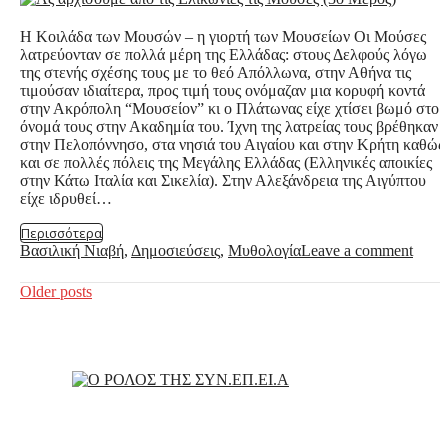
Η Κοιλάδα των Μουσών – η γιορτή των Μουσείων Οι Μούσες
λατρεύονταν σε πολλά μέρη της Ελλάδας: στους Δελφούς λόγω
της στενής σχέσης τους με το θεό Απόλλωνα, στην Αθήνα τις
τιμούσαν ιδιαίτερα, προς τιμή τους ονόμαζαν μια κορυφή κοντά
στην Ακρόπολη “Μουσείον” κι ο Πλάτωνας είχε χτίσει βωμό στο
όνομά τους στην Ακαδημία του. Ίχνη της λατρείας τους βρέθηκαν
στην Πελοπόννησο, στα νησιά του Αιγαίου και στην Κρήτη καθώς
και σε πολλές πόλεις της Μεγάλης Ελλάδας (Ελληνικές αποικίες
στην Κάτω Ιταλία και Σικελία). Στην Αλεξάνδρεια της Αιγύπτου
είχε ιδρυθεί…
Περισσότερα
Βασιλική Νιαβή
,
Δημοσιεύσεις
,
Μυθολογία
Leave a comment
Posts
Older posts
navigation