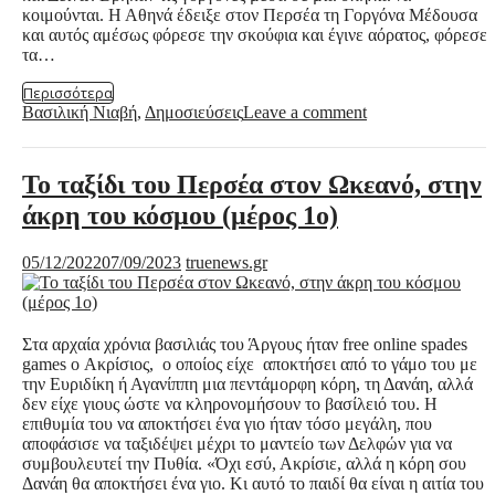
κοιμούνται. Η Αθηνά έδειξε στον Περσέα τη Γοργόνα Μέδουσα
και αυτός αμέσως φόρεσε την σκούφια και έγινε αόρατος, φόρεσε
τα…
Περισσότερα
Βασιλική Νιαβή
,
Δημοσιεύσεις
Leave a comment
Το ταξίδι του Περσέα στον Ωκεανό, στην
άκρη του κόσμου (μέρος 1ο)
05/12/2022
07/09/2023
truenews.gr
Στα αρχαία χρόνια βασιλιάς του Άργους ήταν free online spades
games ο Ακρίσιος, ο οποίος είχε αποκτήσει από το γάμο του με
την Ευριδίκη ή Αγανίππη μια πεντάμορφη κόρη, τη Δανάη, αλλά
δεν είχε γιους ώστε να κληρονομήσουν το βασίλειό του. Η
επιθυμία του να αποκτήσει ένα γιο ήταν τόσο μεγάλη, που
αποφάσισε να ταξιδέψει μέχρι το μαντείο των Δελφών για να
συμβουλευτεί την Πυθία. «Όχι εσύ, Ακρίσιε, αλλά η κόρη σου
Δανάη θα αποκτήσει ένα γιο. Κι αυτό το παιδί θα είναι η αιτία του