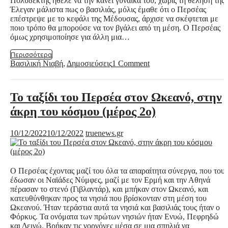
Πολυδέκτης ήθελε να την κάνει γυναίκα του, χωρίς τη θέλησή της.
Έλεγαν μάλιστα πως ο βασιλιάς, μόλις έμαθε ότι ο Περσέας
επέστρεψε με το κεφάλι της Μέδουσας, άρχισε να σκέφτεται με
ποιο τρόπο θα μπορούσε να τον βγάλει από τη μέση. Ο Περσέας
όμως χρησιμοποίησε για άλλη μια…
Περισσότερα
Βασιλική Νιαβή
,
Δημοσιεύσεις
1 Comment
Το ταξίδι του Περσέα στον Ωκεανό, στην
άκρη του κόσμου (μέρος 2ο)
10/12/2022
10/12/2022
truenews.gr
Ο Περσέας έχοντας μαζί του όλα τα απαραίτητα σύνεργα, που του
έδωσαν οι Ναϊάδες Νύμφες, μαζί με τον Ερμή και την Αθηνά
πέρασαν το στενό (Γιβλαντάρ), και μπήκαν στον Ωκεανό, και
κατευθύνθηκαν προς τα νησιά που βρίσκονταν στη μέση του
Ωκεανού. Ήταν τεράστια αυτά τα νησιά και βασιλιάς τους ήταν ο
Φόρκυς. Τα ονόματα των πρώτων νησιών ήταν Ενυώ, Πεφρηδώ
και Δεινώ. Βρήκαν τις γοργόνες μέσα σε μια σπηλιά να