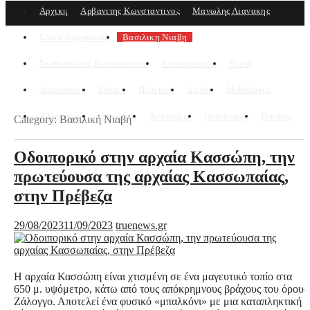
Αρχικη
Αρβανιτης Κωνσταντινος
Μανωλης Λιανακης
Ελενα Καραμπελα
Βασιλικη Νιαβη
Σταθοπουλος Κωνσταντινος
Επικαιροτητα
Υγεια
Δικαιοσυνη
Εθνικα
Πολιτική
Διεθνη
Μυθολογια
Αθλητισμος
Θρησκεια
Αστυνομια
Πολιτισμος
Παιδεια
Category:
Βασιλική Νιαβή
Οδοιπορικό στην αρχαία Κασσώπη, την
πρωτεύουσα της αρχαίας Κασσωπαίας,
στην Πρέβεζα
29/08/2023
11/09/2023
truenews.gr
Η αρχαία Κασσώπη είναι χτισμένη σε ένα μαγευτικό τοπίο στα
650 μ. υψόμετρο, κάτω από τους απόκρημνους βράχους του όρους
Ζάλογγο. Αποτελεί ένα φυσικό «μπαλκόνι» με μια καταπληκτική