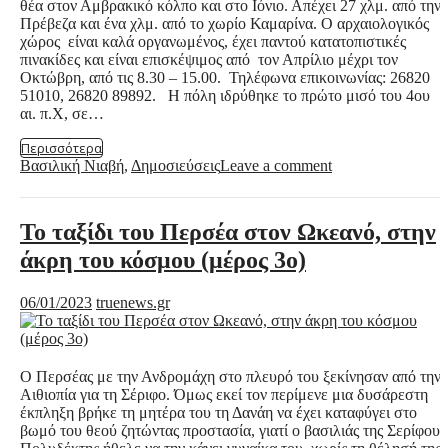
θέα στον Αμβρακικό κόλπο και στο Ιόνιο. Απέχει 27 χλμ. από την
Πρέβεζα και ένα χλμ. από το χωρίο Καμαρίνα. Ο αρχαιολογικός
χώρος είναι καλά οργανωμένος, έχει παντού κατατοπιστικές
πινακίδες και είναι επισκέψιμος από τον Απρίλιο μέχρι τον
Οκτώβρη, από τις 8.30 – 15.00. Τηλέφωνα επικοινωνίας: 26820
51010, 26820 89892. Η πόλη ιδρύθηκε το πρώτο μισό του 4ου
αι. π.Χ, σε…
Περισσότερα
Βασιλική Νιαβή
,
Δημοσιεύσεις
Leave a comment
Το ταξίδι του Περσέα στον Ωκεανό, στην
άκρη του κόσμου (μέρος 3ο)
06/01/2023
truenews.gr
Ο Περσέας με την Ανδρομάχη στο πλευρό του ξεκίνησαν από την
Αιθιοπία για τη Σέριφο. Όμως εκεί τον περίμενε μια δυσάρεστη
έκπληξη βρήκε τη μητέρα του τη Δανάη να έχει καταφύγει στο
βωμό του θεού ζητώντας προστασία, γιατί ο βασιλιάς της Σερίφου