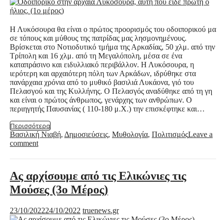
Η Λυκόσουρα θα είναι ο πρώτος προορισμός του οδοιπορικού μας
σε τόπους και μύθους της πατρίδας μας λησμονημένους.
Βρίσκεται στο Νοτιοδυτικό τμήμα της Αρκαδίας, 50 χλμ. από την
Τρίπολη και 16 χλμ. από τη Μεγαλόπολη, μέσα σε ένα
καταπράσινο και ειδυλλιακό περιβάλλον. Η Λυκόσουρα, η
ιερότερη και αρχαιότερη πόλη των Αρκάδων, ιδρύθηκε στα
πανάρχαια χρόνια από το μυθικό βασιλιά Λυκάονα, γιό του
Πελασγού και της Κυλλήνης. Ο Πελασγός αναδύθηκε από τη γη
και είναι ο πρώτος άνθρωπος, γενάρχης των ανθρώπων. Ο
περιηγητής Παυσανίας ( 110-180 μ.Χ.) την επισκέφτηκε και…
Περισσότερα
Βασιλική Νιαβή
,
Δημοσιεύσεις
,
Μυθολογία
,
Πολιτισμός
Leave a
comment
Ας αρχίσουμε από τις Ελικώνιες τις
Μούσες (3ο Μέρος)
23/10/2022
24/10/2022
truenews.gr