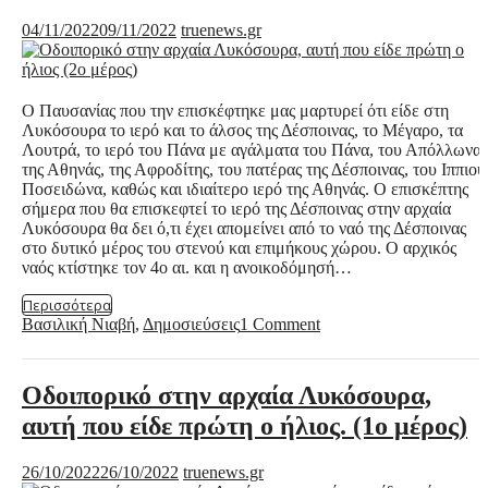
04/11/2022
09/11/2022
truenews.gr
Ο Παυσανίας που την επισκέφτηκε μας μαρτυρεί ότι είδε στη
Λυκόσουρα το ιερό και το άλσος της Δέσποινας, το Μέγαρο, τα
Λουτρά, το ιερό του Πάνα με αγάλματα του Πάνα, του Απόλλωνα,
της Αθηνάς, της Αφροδίτης, του πατέρας της Δέσποινας, του Ιππιου
Ποσειδώνα, καθώς και ιδιαίτερο ιερό της Αθηνάς. Ο επισκέπτης
σήμερα που θα επισκεφτεί το ιερό της Δέσποινας στην αρχαία
Λυκόσουρα θα δει ό,τι έχει απομείνει από το ναό της Δέσποινας
στο δυτικό μέρος του στενού και επιμήκους χώρου. Ο αρχικός
ναός κτίστηκε τον 4ο αι. και η ανοικοδόμησή…
Περισσότερα
Βασιλική Νιαβή
,
Δημοσιεύσεις
1 Comment
Οδοιπορικό στην αρχαία Λυκόσουρα,
αυτή που είδε πρώτη ο ήλιος. (1ο μέρος)
26/10/2022
26/10/2022
truenews.gr