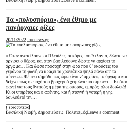
Βασιλική Νιαβή
,
Δημοσιεύσεις
Leave a comment
Τα «πολυσπόρια», ένα έθιμο με
πανάρχαιες ρίζες
20/11/2022
truenews.gr
« Όταν ανατείλουνε οι Πλειάδες, οι κόρες του Άτλαντα, δώστε να
αρχίσει ο θέρος, και όταν βασιλεύουνε δώστε να αρχίσει το
όργωμα… Και δώσε προσοχή στην ώρα που θ’ ακούσεις του
γεράνου τη φωνή να κράζει τα χρονιάτικα ψηλά πάνω απ’ τα
σύννεφα. Φέρνει σημάδι πως ώρα είναι ν’ αρχίσεις το όργωμα και
δείχνει πως η εποχή του βροχερού χειμώνα πια σιμώνει… Κι όταν
φανεί για τους θνητούς η μέρα της σποράς, εμπρός, όλοι δουλειά!
Κι οι υπηρέτες και ο αφέντης, και ή στεγνή ή νοτερή η γης,
δουλεύετέ την…
Περισσότερα
Βασιλική Νιαβή
,
Δημοσιεύσεις
,
Πολιτισμός
Leave a comment