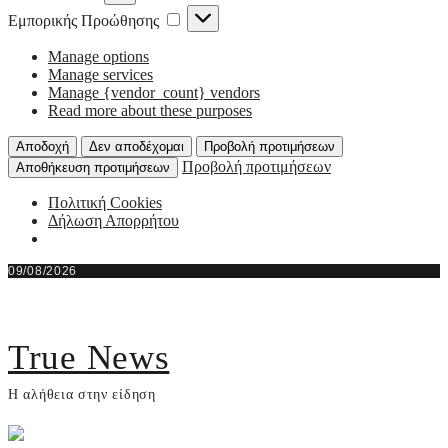
Εμπορικής
Εμπορικής Προώθησης
Προώθησης
Manage options
Manage services
Manage {vendor_count} vendors
Read more about these purposes
Αποδοχή
Δεν αποδέχομαι
Προβολή προτιμήσεων
Προβολή προτιμήσεων
Αποθήκευση προτιμήσεων
Πολιτική Cookies
Δήλωση Απορρήτου
Skip
09/08/2026
to
content
True News
Η αλήθεια στην είδηση