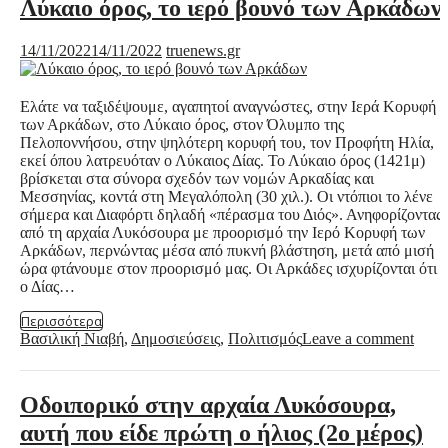
Λύκαιο όρος, το ιερό βουνό των Αρκάδων
14/11/2022
14/11/2022
truenews.gr
Ελάτε να ταξιδέψουμε, αγαπητοί αναγνώστες, στην Ιερά Κορυφή
των Αρκάδων, στο Λύκαιο όρος, στον Όλυμπο της
Πελοποννήσου, στην ψηλότερη κορυφή του, τον Προφήτη Ηλία,
εκεί όπου λατρευόταν ο Λύκαιος Δίας. Το Λύκαιο όρος (1421μ)
βρίσκεται στα σύνορα σχεδόν των νομών Αρκαδίας και
Μεσσηνίας, κοντά στη Μεγαλόπολη (30 χιλ.). Οι ντόπιοι το λένε
σήμερα και Διαφόρτι δηλαδή «πέρασμα του Διός». Ανηφορίζοντας
από τη αρχαία Λυκόσουρα με προορισμό την Ιερό Κορυφή των
Αρκάδων, περνώντας μέσα από πυκνή βλάστηση, μετά από μισή
ώρα φτάνουμε στον προορισμό μας. Οι Αρκάδες ισχυρίζονται ότι
ο Δίας…
Περισσότερα
Βασιλική Νιαβή
,
Δημοσιεύσεις
,
Πολιτισμός
Leave a comment
Οδοιπορικό στην αρχαία Λυκόσουρα,
αυτή που είδε πρώτη ο ήλιος (2ο μέρος)