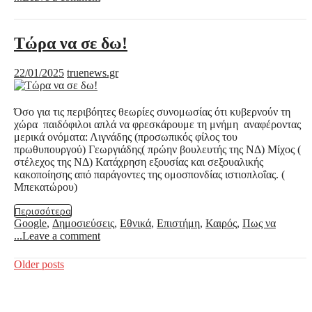
Tώρα να σε δω!
22/01/2025
truenews.gr
Όσο για τις περιβόητες θεωρίες συνομωσίας ότι κυβερνούν τη
χώρα παιδόφιλοι απλά να φρεσκάρουμε τη μνήμη αναφέροντας
μερικά ονόματα: Λιγνάδης (προσωπικός φίλος του
πρωθυπουργού) Γεωργιάδης( πρώην βουλευτής της ΝΔ) Μίχος (
στέλεχος της ΝΔ) Κατάχρηση εξουσίας και σεξουαλικής
κακοποίησης από παράγοντες της ομοσπονδίας ιστιοπλοΐας. (
Μπεκατώρου)
Περισσότερα
Google
,
Δημοσιεύσεις
,
Εθνικά
,
Επιστήμη
,
Καιρός
,
Πως να
...
Leave a comment
Posts
Older posts
navigation