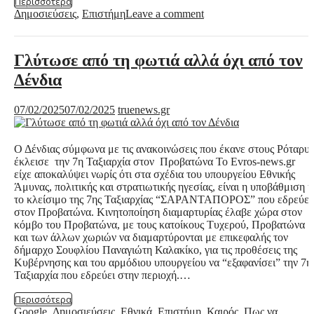
Περισσότερα
Δημοσιεύσεις
,
Επιστήμη
Leave a comment
Γλύτωσε από τη φωτιά αλλά όχι από τον
Δένδια
07/02/2025
07/02/2025
truenews.gr
Ο Δένδιας σύμφωνα με τις ανακοινώσεις που έκανε στους Ρόταρυ
έκλεισε την 7η Ταξιαρχία στον Προβατώνα Το Evros-news.gr
είχε αποκαλύψει νωρίς ότι στα σχέδια του υπουργείου Εθνικής
Άμυνας, πολιτικής και στρατιωτικής ηγεσίας, είναι η υποβάθμιση ή
το κλείσιμο της 7ης Ταξιαρχίας “ΣΑΡΑΝΤΑΠΟΡΟΣ” που εδρεύει
στον Προβατώνα. Κινητοποίηση διαμαρτυρίας έλαβε χώρα στον
κόμβο του Προβατώνα, με τους κατοίκους Τυχερού, Προβατώνα
και των άλλων χωριών να διαμαρτύρονται με επικεφαλής τον
δήμαρχο Σουφλίου Παναγιώτη Καλακίκο, για τις προθέσεις της
Κυβέρνησης και του αρμόδιου υπουργείου να “εξαφανίσει” την 7η
Ταξιαρχία που εδρεύει στην περιοχή.…
Περισσότερα
Google
,
Δημοσιεύσεις
,
Εθνικά
,
Επιστήμη
,
Καιρός
,
Πως να