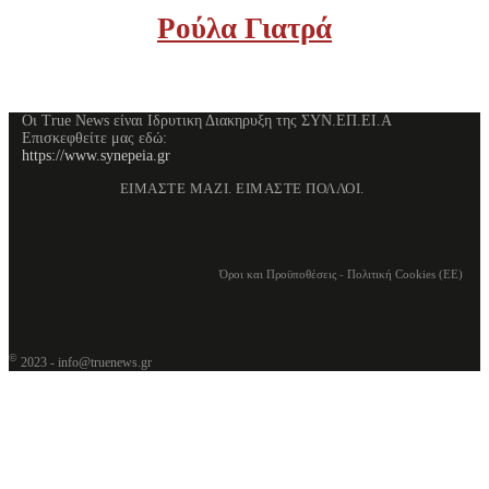
Ρούλα Γιατρά
Οι True News είναι Ιδρυτικη Διακηρυξη της ΣΥΝ.ΕΠ.ΕΙ.Α
Επισκεφθείτε μας εδώ:
https://www.synepeia.gr
ΕΙΜΑΣΤΕ ΜΑΖΙ. ΕΙΜΑΣΤΕ ΠΟΛΛΟΙ.
Όροι και Προϋποθέσεις
-
Πολιτική Cookies (ΕΕ)
©
2023 - info@truenews.gr