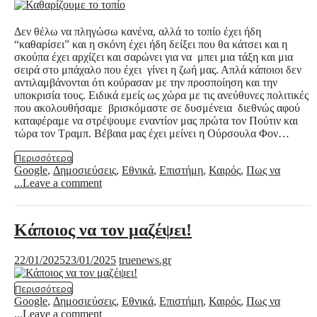
Δεν θέλω να πληγώσω κανένα, αλλά το τοπίο έχει ήδη
“καθαρίσει” και η σκόνη έχει ήδη δείξει που θα κάτσει και η
σκούπα έχει αρχίζει και σαρώνει για να μπει μια τάξη και μια
σειρά στο μπάχαλο που έχει γίνει η ζωή μας. Απλά κάποιοι δεν
αντιλαμβάνονται ότι κούρασαν με την προσποίηση και την
υποκρισία τους. Ειδικά εμείς ως χώρα με τις ανεύθυνες πολιτικές
που ακολουθήσαμε βρισκόμαστε σε δυσμένεια διεθνώς αφού
καταφέραμε να στρέψουμε εναντίον μας πρώτα τον Πούτιν και
τώρα τον Τραμπ. Βέβαια μας έχει μείνει η Ούρσουλα Φον…
Περισσότερα
Google
,
Δημοσιεύσεις
,
Εθνικά
,
Επιστήμη
,
Καιρός
,
Πως να
...
Leave a comment
Κάποιος να τον μαζέψει!
22/01/2025
23/01/2025
truenews.gr
Περισσότερα
Google
,
Δημοσιεύσεις
,
Εθνικά
,
Επιστήμη
,
Καιρός
,
Πως να
...
Leave a comment