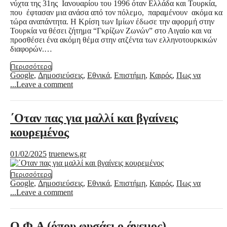
νύχτα της 31ης Ιανουαρίου του 1996 όταν Ελλάδα και Τουρκία,
που έφτασαν μια ανάσα από τον πόλεμο, παραμένουν ακόμα και
τώρα αναπάντητα. Η Κρίση των Ιμίων έδωσε την αφορμή στην
Τουρκία να θέσει ζήτημα “Γκρίζων Ζωνών” στο Αιγαίο και να
προσθέσει ένα ακόμη θέμα στην ατζέντα των ελληνοτουρκικών
διαφορών.…
Περισσότερα
Google
,
Δημοσιεύσεις
,
Εθνικά
,
Επιστήμη
,
Καιρός
,
Πως να
...
Leave a comment
΄Οταν πας για μαλλί και βγαίνεις
κουρεμένος
01/02/2025
truenews.gr
Περισσότερα
Google
,
Δημοσιεύσεις
,
Εθνικά
,
Επιστήμη
,
Καιρός
,
Πως να
...
Leave a comment
Ο.Φ.Α (όπου φυσάει ο άνεμος)