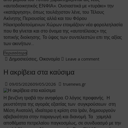
από μερίδα του Τύπου χαρακτηρίζονται ως νέος
«αυτοδιοικητικός ΕΝΦΙΑ». Ουσιαστικά με «τυράκι» την
«κατάργηση», όπως τουλάχιστον λένε, του Τέλους
Ακίνητης Περιουσίας αλλά και του Φόρου
Ηλεκτροδοτούμενων Χώρων ετοιμάζουν νέα φορολεηλασία
που θα γίνεται και στο όνομα της «αυτοτέλειας» της
τοπικής διοίκησης. Το ύψος των συντελεστών επι της αξίας
των ακινήτων…
Περισσότερα
Δημοσιεύσεις
,
Οικονομία
Leave a comment
Η ακρίβεια στα καύσιμα
09/05/2026
09/05/2026
truenews.gr
Η βενζίνη τραβά την ανηφόρα. Ο λόγος προφανής. Η
ρευστότητα της αγοράς εξαιτίας των συγκρούσεων στη
Μέση Ανατολή, ιδιαίτερα η κρίση στο Ιράν, δημιουργούν
αβεβαιότητα στην παραγωγή και διανομή. Τα χαμηλά
αποθέματα πετρελαίου παγκοσμίως, σε συνδυασμό με την