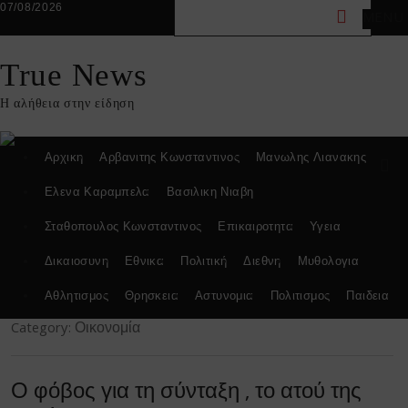
Skip
07/08/2026
MENU
to
content
True News
Η αλήθεια στην είδηση
Αρχικη
Αρβανιτης Κωνσταντινος
Μανωλης Λιανακης
Ελενα Καραμπελα
Βασιλικη Νιαβη
Σταθοπουλος Κωνσταντινος
Επικαιροτητα
Υγεια
Δικαιοσυνη
Εθνικα
Πολιτική
Διεθνη
Μυθολογια
Αθλητισμος
Θρησκεια
Αστυνομια
Πολιτισμος
Παιδεια
Category:
Οικονομία
Ο φόβος για τη σύνταξη , το ατού της