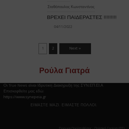
Σταθόπουλος Κωνσταντίνος
ΒΡΕΧΕΙ ΠΑΙΔΕΡΑΣΤΕΣ !!!!!!!!!
04/11/2022
1
2
Next »
Ρούλα Γιατρά
Οι True News είναι Ιδρυτικη Διακηρυξη της ΣΥΝ.ΕΠ.ΕΙ.Α
Επισκεφθείτε μας εδώ:
https://www.synepeia.gr
ΕΙΜΑΣΤΕ ΜΑΖΙ. ΕΙΜΑΣΤΕ ΠΟΛΛΟΙ.
Όροι και Προϋποθέσεις
-
Πολιτική Cookies (ΕΕ)