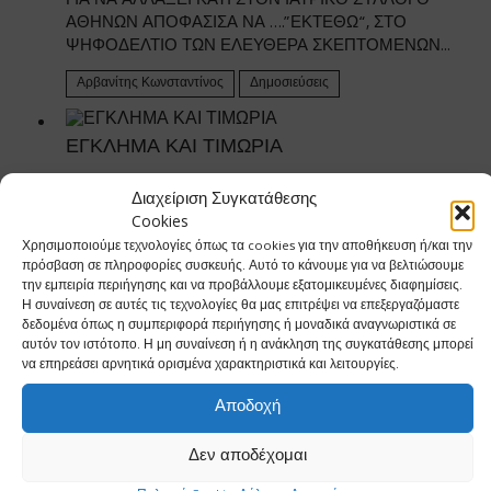
ΓΙΑ ΝΑ ΑΛΛΑΞΕΙ ΚΑΤΙ ΣΤΟΝ ΙΑΤΡΙΚΟ ΣΥΛΛΟΓΟ
ΑΘΗΝΩΝ ΑΠΟΦΑΣΙΣΑ ΝΑ ….”ΕΚΤΕΘΩ“, ΣΤΟ
ΨΗΦΟΔΕΛΤΙΟ ΤΩΝ ΕΛΕΥΘΕΡΑ ΣΚΕΠΤΟΜΕΝΩΝ...
Αρβανίτης Κωνσταντίνος
Δημοσιεύσεις
ΕΓΚΛΗΜΑ ΚΑΙ ΤΙΜΩΡΙΑ
06/06/2026
truenews.gr
0
Διαχείριση Συγκατάθεσης
“ΕΓΚΛΗΜΑ ΚΑΙ ΤΙΜΩΡΙΑ” ΣΗΜΕΡΑ ΣΤΑ ΠΟΙΝΙΚΑ
Cookies
ΔΙΚΑΣΤΗΡΙΑ, ΓΡΑΦΤΗΚΕ Ο ΕΠΙΛΟΓΟΣ ΤΗΣ 4-
Χρησιμοποιούμε τεχνολογίες όπως τα cookies για την αποθήκευση ή/και την
ΕΤΟΥΣ ΤΑΛΑΙΠΩΡΙΑΣ ΜΟΥ, ΜΕ ΠΟΙΝΗ...
πρόσβαση σε πληροφορίες συσκευής. Αυτό το κάνουμε για να βελτιώσουμε
την εμπειρία περιήγησης και να προβάλλουμε εξατομικευμένες διαφημίσεις.
Αρβανίτης Κωνσταντίνος
Δημοσιεύσεις
Η συναίνεση σε αυτές τις τεχνολογίες θα μας επιτρέψει να επεξεργαζόμαστε
δεδομένα όπως η συμπεριφορά περιήγησης ή μοναδικά αναγνωριστικά σε
αυτόν τον ιστότοπο. Η μη συναίνεση ή η ανάκληση της συγκατάθεσης μπορεί
να επηρεάσει αρνητικά ορισμένα χαρακτηριστικά και λειτουργίες.
ΟΤΑΝ ΧΡΕΩΚΟΠΕΙΣ ΤΟ ΚΟΜΜΑ ΣΟΥ ΠΩΣ
Αποδοχή
ΘΑ ΝΟΙΚΟΚΥΡΕΨΕΙΣ ΤΗ ΧΩΡΑ ΣΟΥ;
03/06/2026
truenews.gr
0
Δεν αποδέχομαι
ΣΥΝΤΟΜΗ ΙΣΤΟΡΙΚΗ ΑΝΑΔΡΟΜΗ Σωτήριον έτος