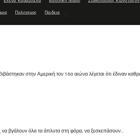
Ελενα Καραμπελα
Βασιλικη Νιαβη
Σταθοπουλος Κωνσταντιν
ομια
Πολιτισμος
Παιδεια
βιβάστηκαν στην Αμερική τον 16ο αιώνα λέγεται ότι έδιναν καθρε
 να βγάλουν όλα τα άπλυτα στη φόρα, να ξεσκεπάσουν...