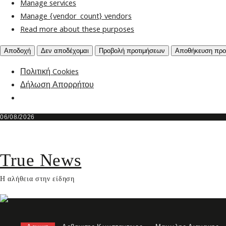
Manage services
Manage {vendor_count} vendors
Read more about these purposes
Αποδοχή
Δεν αποδέχομαι
Προβολή προτιμήσεων
Αποθήκευση προ
Πολιτική Cookies
Δήλωση Απορρήτου
Skip
06/08/2026
to
content
True News
Η αλήθεια στην είδηση