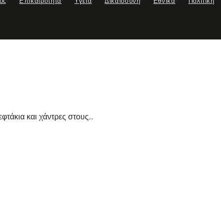
ος
Επικαιροτητα
Υγεια
Δικαιοσυνη
Εθνικα
Πολιτική
φτάκια και χάντρες στους...