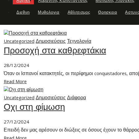
Αρχικη
Αρβανιτης Κωνσταντινος
Μανωλης Λιανακης
Διεθνη
Μυθολογια
Αθλητισμος
Θρησκεια
Αστυν
Uncategorized
Δημοσιεύσεις
Τεχνολογία
Προσοχή στα καθρεφτάκια
28/12/2024
Όταν οι Ισπανοί κατακτητές, οι περίφημοι conquistadores, απο
Read More
Uncategorized
Δημοσιεύσεις
Διάφορα
Οχι στη φίμωση
27/12/2024
Επειδή δεν μας αρέσουν οι διώξεις σε όσους έχουν το θάρρος
Read More