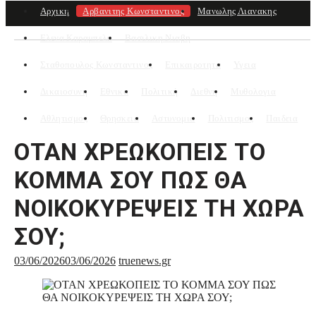
Αρχικη
Αρβανιτης Κωνσταντινος
Μανωλης Λιανακης
Ελενα Καραμπελα
Βασιλικη Νιαβη
Σταθοπουλος Κωνσταντινος
Επικαιροτητα
Υγεια
Δικαιοσυνη
Εθνικα
Πολιτική
Διεθνη
Μυθολογια
Αθλητισμος
Θρησκεια
Αστυνομια
Πολιτισμος
Παιδεια
ΟΤΑΝ ΧΡΕΩΚΟΠΕΙΣ ΤΟ
ΚΟΜΜΑ ΣΟΥ ΠΩΣ ΘΑ
ΝΟΙΚΟΚΥΡΕΨΕΙΣ ΤΗ ΧΩΡΑ
ΣΟΥ;
03/06/2026
03/06/2026
truenews.gr