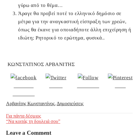
γύρω από το θέμα…
Άραγε θα προβεί ποτέ το ελληνικό δημόσιο σε
μέτρα για την αναγκαστική είσπραξη των χρεών,
όπως θα έκανε για οποιαδήποτε άλλη επιχείρηση ή
ιδιώτη; Ρητορικό το ερώτημα, φυσικά..
ΚΩΝΣΤΑΤΙΝΟΣ ΑΡΒΑΝΙΤΗΣ
Share on
Tweet
Follow us
Save
Facebook
Αρβανίτης Κωνσταντίνος
,
Δημοσιεύσεις
Post
Για πάντα δέσμιος
“Να κοιτάς τη δουλειά σου”
navigation
Leave a Comment