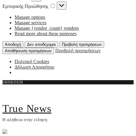
Εμπορικής
Εμπορικής Προώθησης
Προώθησης
Manage options
Manage services
Manage {vendor_count} vendors
Read more about these purposes
Αποδοχή
Δεν αποδέχομαι
Προβολή προτιμήσεων
Προβολή προτιμήσεων
Αποθήκευση προτιμήσεων
Πολιτική Cookies
Δήλωση Απορρήτου
Skip
08/08/2026
to
content
True News
Η αλήθεια στην είδηση