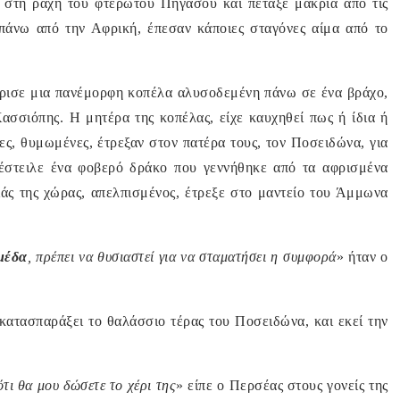
ι στη ράχη του φτερωτού Πήγασου και πέταξε μακριά από τις
πάνω από την Αφρική, έπεσαν κάποιες σταγόνες αίμα από το
.
κρισε μια πανέμορφη κοπέλα αλυσοδεμένη πάνω σε ένα βράχο,
ασσιόπης. Η μητέρα της κοπέλας, είχε καυχηθεί πως ή ίδια ή
ες, θυμωμένες, έτρεξαν στον πατέρα τους, τον Ποσειδώνα, για
 έστειλε ένα φοβερό δράκο που γεννήθηκε από τα αφρισμένα
ιάς της χώρας, απελπισμένος, έτρεξε στο μαντείο του Άμμωνα
μέδα
, πρέπει να θυσιαστεί για να σταματήσει η συμφορά
» ήταν ο
κατασπαράξει το θαλάσσιο τέρας του Ποσειδώνα, και εκεί την
τι θα μου δώσετε το χέρι της
» είπε ο Περσέας στους γονείς της