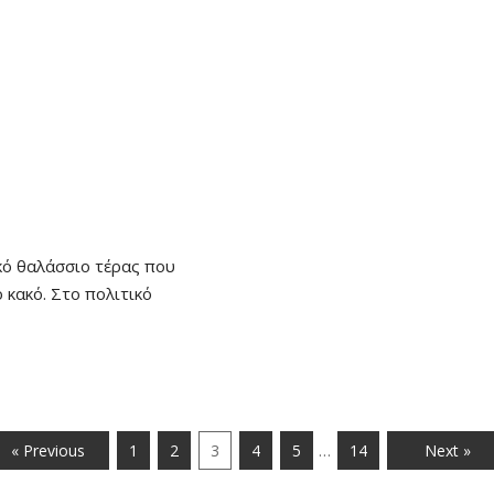
κό θαλάσσιο τέρας που
 κακό. Στο πολιτικό
…
« Previous
1
2
3
4
5
14
Next »