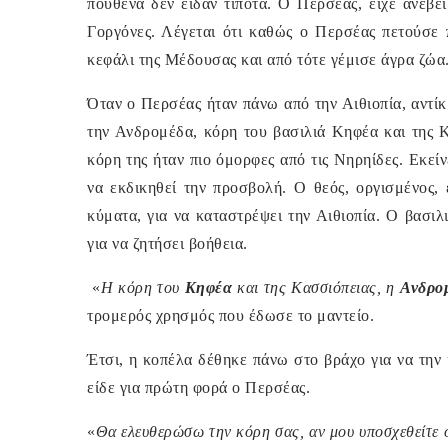
πουθενά δεν είδαν τίποτα. Ο Περσέας, είχε ανέβε
Γοργόνες. Λέγεται ότι καθώς ο Περσέας πετούσε 
κεφάλι της Μέδουσας και από τότε γέμισε άγρα ζώα
Όταν ο Περσέας ήταν πάνω από την Αιθιοπία, αντί
την Ανδρομέδα, κόρη του βασιλιά Κηφέα και της Κ
κόρη της ήταν πιο όμορφες από τις Νηρηίδες. Εκείν
να εκδικηθεί την προσβολή. Ο θεός, οργισμένος,
κύματα, για να καταστρέψει την Αιθιοπία. Ο βασιλ
για να ζητήσει βοήθεια.
«
Η κόρη του
Κηφέα
και της Κασσιόπειας, η
Ανδρο
τρομερός χρησμός που έδωσε το μαντείο.
Έτσι, η κοπέλα δέθηκε πάνω στο βράχο για να την 
είδε για πρώτη φορά ο Περσέας.
«
Θα ελευθερώσω την κόρη σας, αν μου υποσχεθείτε ό