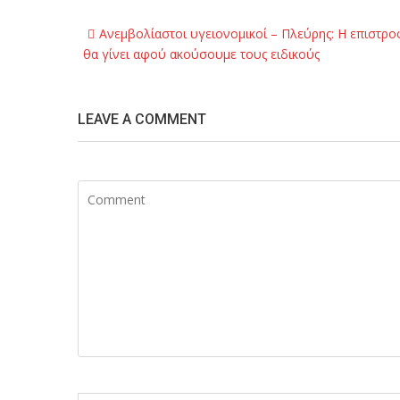
Post
Ανεμβολίαστοι υγειονομικοί – Πλεύρης: H επιστρ
navigation
θα γίνει αφού ακούσουμε τους ειδικούς
LEAVE A COMMENT