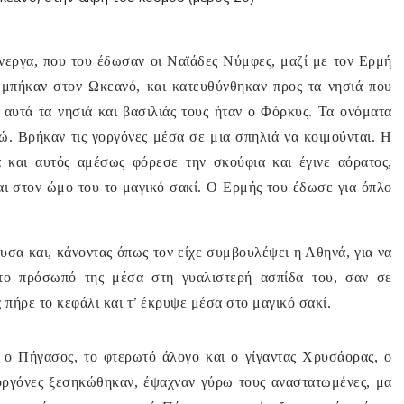
νεργα, που του έδωσαν οι Ναϊάδες Νύμφες, μαζί με τον Ερμή
ι μπήκαν στον Ωκεανό, και κατευθύνθηκαν προς τα νησιά που
αυτά τα νησιά και βασιλιάς τους ήταν ο Φόρκυς. Τα ονόματα
. Βρήκαν τις γοργόνες μέσα σε μια σπηλιά να κοιμούνται. Η
και αυτός αμέσως φόρεσε την σκούφια και έγινε αόρατος,
αι στον ώμο του το μαγικό σακί. Ο Ερμής του έδωσε για όπλο
σα και, κάνοντας όπως τον είχε συμβουλέψει η Αθηνά, για να
 το πρόσωπό της μέσα στη γυαλιστερή ασπίδα του, σαν σε
ς πήρε το κεφάλι και τ’ έκρυψε μέσα στο μαγικό σακί.
ο Πήγασος, το φτερωτό άλογο και ο γίγαντας Χρυσάορας, ο
οργόνες ξεσηκώθηκαν, έψαχναν γύρω τους αναστατωμένες, μα