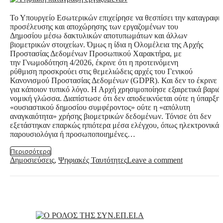
Το Υπουργείο Εσωτερικών επιχείρησε να θεσπίσει την καταγραφή
προσέλευσης και αποχώρησης των εργαζομένων του
Δημοσίου μέσω δακτυλικών αποτυπωμάτων και άλλων
βιομετρικών στοιχείων. Όμως η ίδια η Ολομέλεια της Αρχής
Προστασίας Δεδομένων Προσωπικού Χαρακτήρα, με
την Γνωμοδότηση 4/2026, έκρινε ότι η προτεινόμενη
ρύθμιση προσκρούει στις θεμελιώδεις αρχές του Γενικού
Κανονισμού Προστασίας Δεδομένων (GDPR). Και δεν το έκρινε
για κάποιον τυπικό λόγο. Η Αρχή χρησιμοποίησε εξαιρετικά βαριά
νομική γλώσσα. Διαπίστωσε ότι δεν αποδεικνύεται ούτε η ύπαρξη
«ουσιαστικού δημοσίου συμφέροντος» ούτε η «απόλυτη
αναγκαιότητα» χρήσης βιομετρικών δεδομένων. Τόνισε ότι δεν
εξετάστηκαν επαρκώς ηπιότερα μέσα ελέγχου, όπως ηλεκτρονικά
παρουσιολόγια ή προσωποποιημένες…
Περισσότερα
Δημοσιεύσεις
,
Ψηφιακές Ταυτότητες
Leave a comment