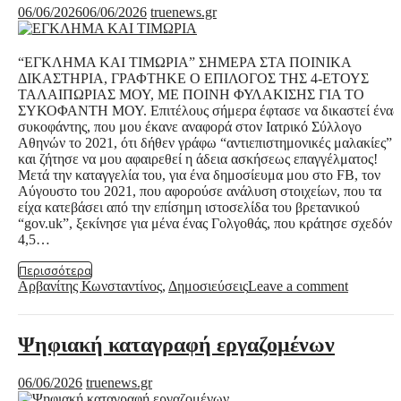
06/06/2026
06/06/2026
truenews.gr
“ΕΓΚΛΗΜΑ ΚΑΙ ΤΙΜΩΡΙΑ” ΣΗΜΕΡΑ ΣΤΑ ΠΟΙΝΙΚΑ
ΔΙΚΑΣΤΗΡΙΑ, ΓΡΑΦΤΗΚΕ Ο ΕΠΙΛΟΓΟΣ ΤΗΣ 4-ΕΤΟΥΣ
ΤΑΛΑΙΠΩΡΙΑΣ ΜΟΥ, ΜΕ ΠΟΙΝΗ ΦΥΛΑΚΙΣΗΣ ΓΙΑ ΤΟ
ΣΥΚΟΦΑΝΤΗ ΜΟΥ. Επιτέλους σήμερα έφτασε να δικαστεί ένας
συκοφάντης, που μου έκανε αναφορά στον Ιατρικό Σύλλογο
Αθηνών το 2021, ότι δήθεν γράφω “αντιεπιστημονικές μαλακίες”
και ζήτησε να μου αφαιρεθεί η άδεια ασκήσεως επαγγέλματος!
Μετά την καταγγελία του, για ένα δημοσίευμα μου στο FB, τον
Αύγουστο του 2021, που αφορούσε ανάλυση στοιχείων, που τα
είχα κατεβάσει από την επίσημη ιστοσελίδα του βρετανικού
“gov.uk”, ξεκίνησε για μένα ένας Γολγοθάς, που κράτησε σχεδόν
4,5…
Περισσότερα
Αρβανίτης Κωνσταντίνος
,
Δημοσιεύσεις
Leave a comment
Ψηφιακή καταγραφή εργαζομένων
06/06/2026
truenews.gr