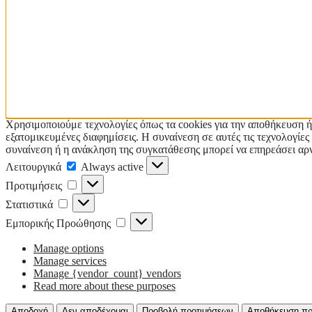
Χρησιμοποιούμε τεχνολογίες όπως τα cookies για την αποθήκευση ή
εξατομικευμένες διαφημίσεις. Η συναίνεση σε αυτές τις τεχνολογί
συναίνεση ή η ανάκληση της συγκατάθεσης μπορεί να επηρεάσει αρν
Λειτουργικά
Λειτουργικά
Always active
Προτιμήσεις
Προτιμήσεις
Στατιστικά
Στατιστικά
Εμπορικής
Εμπορικής Προώθησης
Προώθησης
Manage options
Manage services
Manage {vendor_count} vendors
Read more about these purposes
Αποδοχή
Δεν αποδέχομαι
Προβολή προτιμήσεων
Αποθήκευση πρ