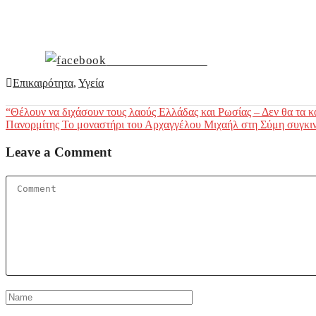
Share on Facebook
Επικαιρότητα
,
Υγεία
Post
“Θέλουν να διχάσουν τους λαούς Ελλάδας και Ρωσίας – Δεν θα τα 
Πανορμίτης Το μοναστήρι του Αρχαγγέλου Μιχαήλ στη Σύμη συγκινε
navigation
Leave a Comment