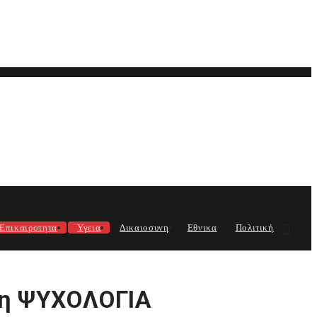
Επικαιροτητα
Υγεια
Δικαιοσυνη
Εθνικα
Πολιτική
ση ΨΥΧΟΛΟΓΙΑ