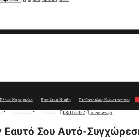
Ελενα Καραμπελα
Βασιλικη Νιαβη
Σταθοπουλος Κωνσταντινος
μια
Πολιτισμος
Παιδεια
08/11/2022
truenews.gr
ον Εαυτό Σου Αυτό-Συγχώρε