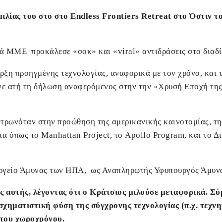
ιλίας του στο στο Endless Frontiers Retreat στο Όστιν το
ά ΜΜΕ προκάλεσε «σοκ» και «viral» αντιδράσεις στο διαδί
ρξη προηγμένης τεχνολογίας, αναφορικά με τον χρόνο, και 
ε ατή τη δήλωση αναφερόμενος στην την «Χρυσή Εποχή της
κεντρωνόταν στην προώθηση της αμερικανικής καινοτομίας, τ
α όπως το Manhattan Project, το Apollo Program, και το Δι
υργείο Άμυνας των ΗΠΑ, ως Αναπληρωτής Υφυπουργός Άμυνα
ς αυτής, λέγοντας ότι ο Κράτσιος μιλούσε μεταφορικά. Σ
χηματιστική φύση της σύγχρονης τεχνολογίας (π.χ. τεχνη
 του χωροχρόνου.