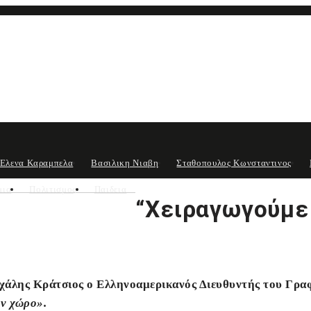
Ελενα Καραμπελα
Βασιλικη Νιαβη
Σταθοπουλος Κωνσταντινος
μια
Πολιτισμος
Παιδεια
“Χειραγωγούμε 
άλης Κράτσιος ο Ελληνοαμερικανός Διευθυντής του Γραφε
ον χώρο».