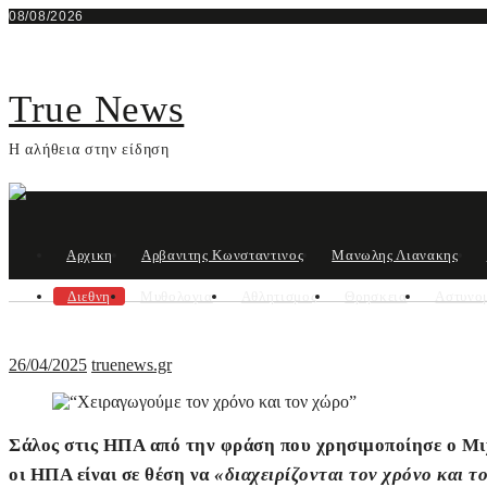
Skip
08/08/2026
to
content
True News
Η αλήθεια στην είδηση
Αρχικη
Αρβανιτης Κωνσταντινος
Μανωλης Λιανακης
Διεθνη
Μυθολογια
Αθλητισμος
Θρησκεια
Αστυνο
26/04/2025
truenews.gr
Σάλος στις ΗΠΑ από την φράση που χρησιμοποίησε ο Μιχ
οι ΗΠΑ είναι σε θέση να
«διαχειρίζονται τον χρόνο και τ