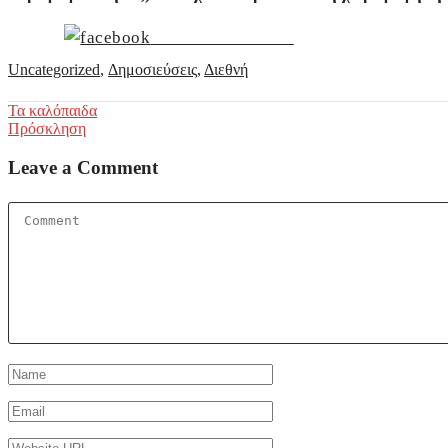
Share on Facebook
Uncategorized
,
Δημοσιεύσεις
,
Διεθνή
Post
Τα καλόπαιδα
Πρόσκληση
navigation
Leave a Comment