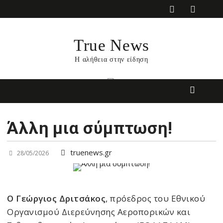
Skip
to
content
True News
Η αλήθεια στην είδηση
Άλλη μια σύμπτωση!
truenews.gr
28/05/2026
Ο Γεώργιος Δριτσάκος
, πρόεδρος του Εθνικού
Οργανισμού Διερεύνησης Αεροπορικών και