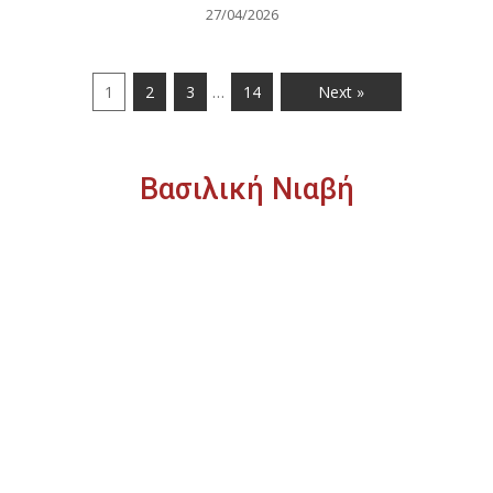
27/04/2026
…
1
2
3
14
Next »
Βασιλική Νιαβή