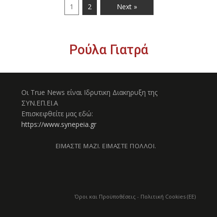
1
2
Next »
Ρούλα Γιατρά
Οι True News είναι Ιδρυτικη Διακηρυξη της
ΣΥΝ.ΕΠ.ΕΙ.Α
Επισκεφθείτε μας εδώ:
https://www.synepeia.gr
ΕΙΜΑΣΤΕ ΜΑΖΙ. ΕΙΜΑΣΤΕ ΠΟΛΛΟΙ.
Όροι και Προϋποθέσεις
-
Πολιτική Cookies (ΕΕ)