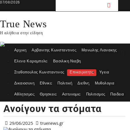
Skip
07/08/2026
to
content
True News
Η αλήθεια στην είδηση
Αρχικη
Αρβανιτης Κωνσταντινος
Μανωλης Λιανακης
Ελενα Καραμπελα
Βασιλικη Νιαβη
Σταθοπουλος Κωνσταντινος
Επικαιροτητα
Υγεια
Δικαιοσυνη
Εθνικα
Πολιτική
Διεθνη
Μυθολογια
Αθλητισμος
Θρησκεια
Αστυνομια
Πολιτισμος
Παιδεια
Ανοίγουν τα στόματα
29/06/2025
truenews.gr