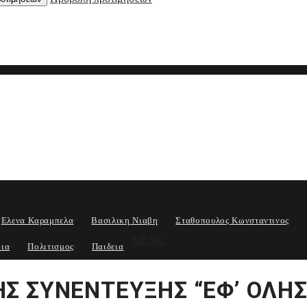
Ελενα Καραμπελα
Βασιλικη Νιαβη
Σταθοπουλος Κωνσταντινος
MENU
μια
Πολιτισμος
Παιδεια
ΗΣ ΣΥΝΕΝΤΕΥΞΗΣ “ΕΦ’ ΟΛΗΣ