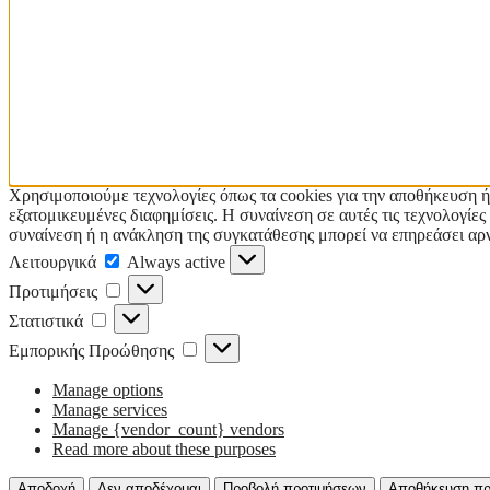
Χρησιμοποιούμε τεχνολογίες όπως τα cookies για την αποθήκευση ή
εξατομικευμένες διαφημίσεις. Η συναίνεση σε αυτές τις τεχνολογί
συναίνεση ή η ανάκληση της συγκατάθεσης μπορεί να επηρεάσει αρν
Λειτουργικά
Λειτουργικά
Always active
Προτιμήσεις
Προτιμήσεις
Στατιστικά
Στατιστικά
Εμπορικής
Εμπορικής Προώθησης
Προώθησης
Manage options
Manage services
Manage {vendor_count} vendors
Read more about these purposes
Αποδοχή
Δεν αποδέχομαι
Προβολή προτιμήσεων
Αποθήκευση πρ