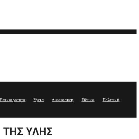
Επικαιροτητα
Υγεια
Δικαιοσυνη
Εθνικα
Πολιτική
 ΤΗΣ ΥΛΗΣ