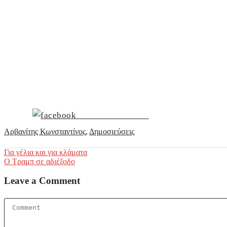
Share on Facebook
Αρβανίτης Κωνσταντίνος
,
Δημοσιεύσεις
Post
Για γέλια και για κλάματα
Ο Τραμπ σε αδιέξοδο
navigation
Leave a Comment