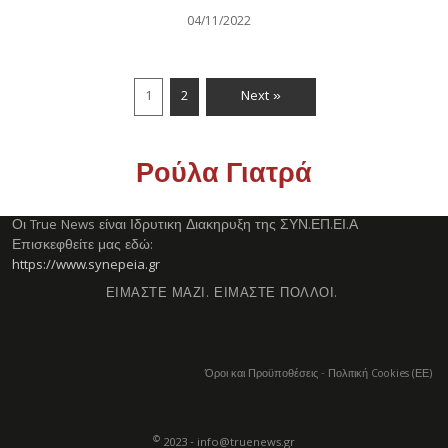
04/11/2022
1
2
Next »
Ρούλα Γιατρά
Οι True News είναι Ιδρυτικη Διακηρυξη της ΣΥΝ.ΕΠ.ΕΙ.Α
Επισκεφθείτε μας εδώ:
https://www.synepeia.gr
ΕΙΜΑΣΤΕ ΜΑΖΙ. ΕΙΜΑΣΤΕ ΠΟΛΛΟΙ.
Όροι και Προϋποθέσεις
-
Πολιτική Cookies (ΕΕ)
©
2023 - info@truenews.gr