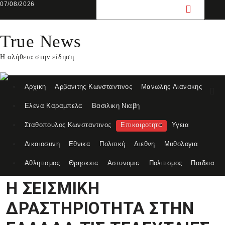
Skip
07/08/2026
to
content
True News
Η αλήθεια στην είδηση
Αρχικη
Αρβανιτης Κωνσταντινος
Μανωλης Λιανακης
Ελενα Καραμπελα
Βασιλικη Νιαβη
Σταθοπουλος Κωνσταντινος
Επικαιροτητα
Υγεια
Δικαιοσυνη
Εθνικα
Πολιτική
Διεθνη
Μυθολογια
Αθλητισμος
Θρησκεια
Αστυνομια
Πολιτισμος
Παιδεια
Η ΣΕΙΣΜΙΚΗ
ΔΡΑΣΤΗΡΙΟΤΗΤΑ ΣΤΗΝ