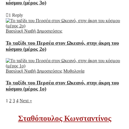
κόσμου (μέρος 3ο)
1 Reply
Βασιλική Νιαβή
Δημοσιεύσεις
Το ταξίδι του Περσέα στον Ωκεανό, στην άκρη του
κόσμου (μέρος 2ο)
Βασιλική Νιαβή
Δημοσιεύσεις
Μυθολογία
Το ταξίδι του Περσέα στον Ωκεανό, στην άκρη του
κόσμου (μέρος 1ο)
1
2
3
4
Next »
Σταθόπουλος Κωνσταντίνος