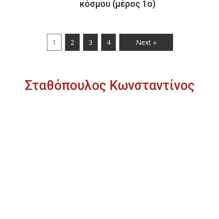
κόσμου (μέρος 1ο)
1
2
3
4
Next »
Σταθόπουλος Κωνσταντίνος