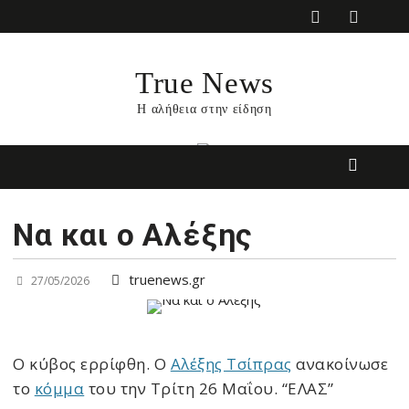
Skip
to
content
True News
Η αλήθεια στην είδηση
Να και ο Αλέξης
truenews.gr
27/05/2026
Ο κύβος ερρίφθη. Ο
Αλέξης Τσίπρας
ανακοίνωσε
το
κόμμα
του την Τρίτη 26 Μαΐου. “ΕΛΑΣ”