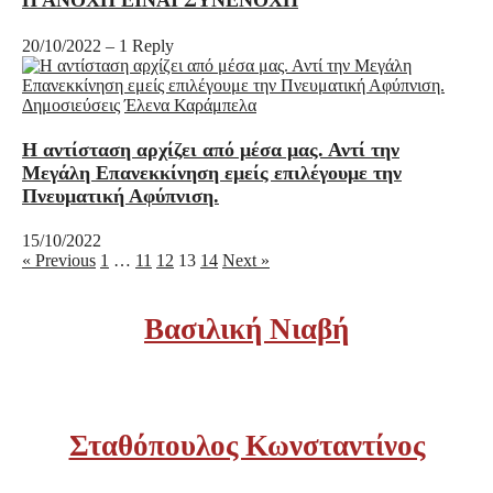
Η ΑΝΟΧΗ ΕΙΝΑΙ ΣΥΝΕΝΟΧΗ
20/10/2022
–
1 Reply
Δημοσιεύσεις
Έλενα Καράμπελα
H αντίσταση αρχίζει από μέσα μας. Αντί την
Μεγάλη Επανεκκίνηση εμείς επιλέγουμε την
Πνευματική Αφύπνιση.
15/10/2022
« Previous
1
…
11
12
13
14
Next »
Βασιλική Νιαβή
Σταθόπουλος Κωνσταντίνος