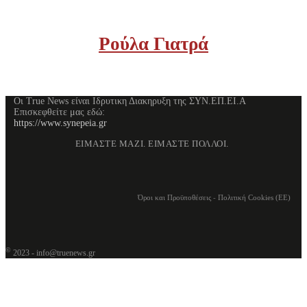
Ρούλα Γιατρά
Οι True News είναι Ιδρυτικη Διακηρυξη της ΣΥΝ.ΕΠ.ΕΙ.Α
Επισκεφθείτε μας εδώ:
https://www.synepeia.gr
ΕΙΜΑΣΤΕ ΜΑΖΙ. ΕΙΜΑΣΤΕ ΠΟΛΛΟΙ.
Όροι και Προϋποθέσεις
-
Πολιτική Cookies (ΕΕ)
©
2023 - info@truenews.gr