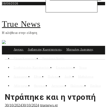
Skip
08/08/2026
to
content
True News
Η αλήθεια στην είδηση
Αρχικη
Αρβανιτης Κωνσταντινος
Μανωλης Λιανακης
Ελενα Καραμπελα
Βασιλικη Νιαβη
Σταθοπουλος Κωνσταντινος
Επικαιροτητα
Υγεια
Δικαιοσυνη
Εθνικα
Πολιτική
Διεθνη
Μυθολογια
Αθλητισμος
Θρησκεια
Αστυνομια
Πολιτισμος
Παιδεια
Ντράπηκε και η ντροπή
30/10/2024
30/10/2024
truenews.gr