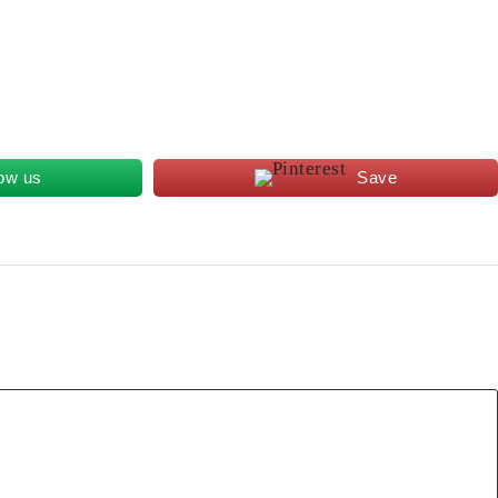
low us
Save