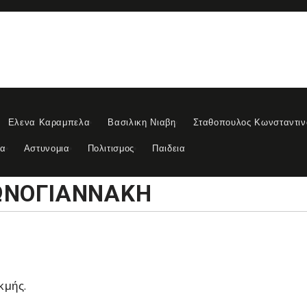
Ελενα Καραμπελα
Βασιλικη Νιαβη
Σταθοπουλος Κωνσταντιν
ια
Αστυνομια
Πολιτισμος
Παιδεια
ΩΝΟΓΙΑΝΝΑΚΗ
κμής.