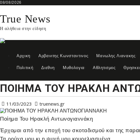
Skip
08/08/2026
to
content
True News
Η αλήθεια στην είδηση
Αρχικη
Αρβανιτης Κωνσταντινος
Μανωλης Λιανακης
Πολιτική
Διεθνη
Μυθολογια
Αθλητισμος
Θρησκε
ΠΟΙΗΜΑ ΤΟΥ ΗΡΑΚΛΗ ΑΝΤ
11/03/2023
truenews.gr
Ποίημα Του Ηρακλή Αντωνογιαννάκη
Έρχομαι από την εποχή του σκοταδισμού και της παρα
Τα ρούχα μου κι η ψυχή μου κουρελιασμένα.