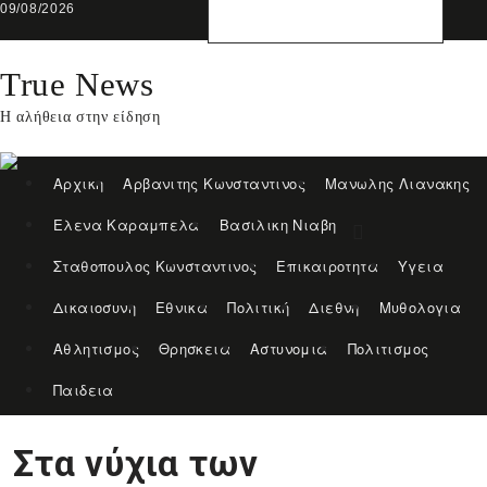
Skip
09/08/2026
to
content
True News
Η αλήθεια στην είδηση
Αρχικη
Αρβανιτης Κωνσταντινος
Μανωλης Λιανακης
Ελενα Καραμπελα
Βασιλικη Νιαβη
Σταθοπουλος Κωνσταντινος
Επικαιροτητα
Υγεια
Δικαιοσυνη
Εθνικα
Πολιτική
Διεθνη
Μυθολογια
Αθλητισμος
Θρησκεια
Αστυνομια
Πολιτισμος
Παιδεια
Στα νύχια των