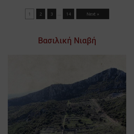
…
1
2
3
14
Next »
Βασιλική Νιαβή