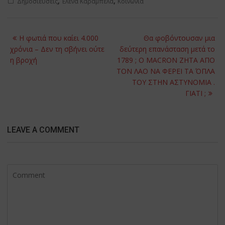
,
,
Δημοσιεύσεις
Έλενα Καράμπελα
Κοινωνία
Post
Η φωτιά που καίει 4.000
Θα φοβόντουσαν μια
navigation
χρόνια – Δεν τη σβήνει ούτε
δεύτερη επανάσταση μετά το
η βροχή
1789 ; Ο ΜΑCRON ΖΗΤA ΑΠO
ΤΟΝ ΛΑO ΝΑ ΦEΡΕΙ ΤΑ ΌΠΛΑ
ΤΟΥ ΣΤΗΝ ΑΣΤΥΝΟΜIΑ .
ΓΙΑΤΙ ;
LEAVE A COMMENT