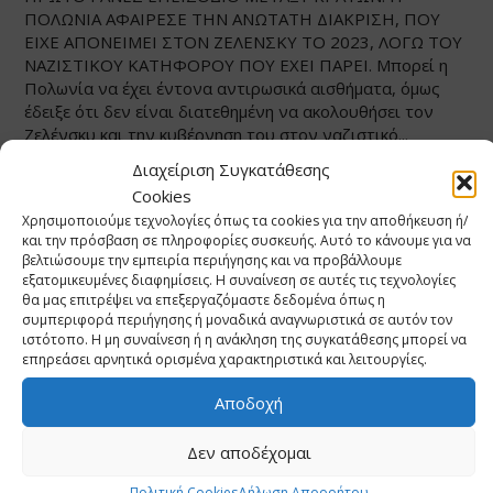
ΠΟΛΩΝΙΑ ΑΦΑΙΡΕΣΕ ΤΗΝ ΑΝΩΤΑΤΗ ΔΙΑΚΡΙΣΗ, ΠΟΥ
ΕΙΧΕ ΑΠΟΝΕΙΜΕΙ ΣΤΟΝ ΖΕΛΕΝΣΚΥ ΤΟ 2023, ΛΟΓΩ ΤΟΥ
ΝΑΖΙΣΤΙΚΟΥ ΚΑΤΗΦΟΡΟΥ ΠΟΥ ΕΧΕΙ ΠΑΡΕΙ. Μπορεί η
Πολωνία να έχει έντονα αντιρωσικά αισθήματα, όμως
έδειξε ότι δεν είναι διατεθημένη να ακολουθήσει τον
Ζελένσκυ και την κυβέρνηση του στον ναζιστικό...
Διαχείριση Συγκατάθεσης
Αρβανίτης Κωνσταντίνος
Δημοσιεύσεις
Cookies
Χρησιμοποιούμε τεχνολογίες όπως τα cookies για την αποθήκευση ή/
και την πρόσβαση σε πληροφορίες συσκευής. Αυτό το κάνουμε για να
βελτιώσουμε την εμπειρία περιήγησης και να προβάλλουμε
ΥΠΟΨΗΦΙΟΤΗΤΑ ΚΩΝ. ΑΡΒΑΝΙΤΗ ΓΙΑ Δ.Σ ΤΟΥ
εξατομικευμένες διαφημίσεις. Η συναίνεση σε αυτές τις τεχνολογίες
Ι.Σ.Α
θα μας επιτρέψει να επεξεργαζόμαστε δεδομένα όπως η
συμπεριφορά περιήγησης ή μοναδικά αναγνωριστικά σε αυτόν τον
13/06/2026
truenews.gr
0
ιστότοπο. Η μη συναίνεση ή η ανάκληση της συγκατάθεσης μπορεί να
ΓΙΑ ΝΑ ΑΛΛΑΞΕΙ ΚΑΤΙ ΣΤΟΝ ΙΑΤΡΙΚΟ ΣΥΛΛΟΓΟ ΑΘΗΝΩΝ
επηρεάσει αρνητικά ορισμένα χαρακτηριστικά και λειτουργίες.
ΑΠΟΦΑΣΙΣΑ ΝΑ ….”ΕΚΤΕΘΩ“, ΣΤΟ ΨΗΦΟΔΕΛΤΙΟ ΤΩΝ
Αποδοχή
ΕΛΕΥΘΕΡΑ ΣΚΕΠΤΟΜΕΝΩΝ...
Αρβανίτης Κωνσταντίνος
Δημοσιεύσεις
Δεν αποδέχομαι
Πολιτική Cookies
Δήλωση Απορρήτου