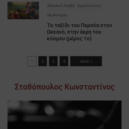
Βασιλική Νιαβή
Δημοσιεύσεις
Μυθολογία
Το ταξίδι του Περσέα στον
Ωκεανό, στην άκρη του
κόσμου (μέρος 1ο)
1
2
3
4
Next »
Σταθόπουλος Κωνσταντίνος