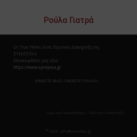
Ρούλα Γιατρά
Οι True News είναι Ιδρυτικη Διακηρυξη της
ΣΥΝ.ΕΠ.ΕΙ.Α
Επισκεφθείτε μας εδώ:
https://www.synepeia.gr
ΕΙΜΑΣΤΕ ΜΑΖΙ. ΕΙΜΑΣΤΕ ΠΟΛΛΟΙ.
Όροι και Προϋποθέσεις
-
Πολιτική Cookies (ΕΕ)
©
2023 - info@truenews.gr