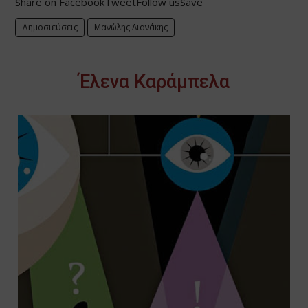
Share on FacebookTweetFollow usSave
Δημοσιεύσεις
Μανώλης Λιανάκης
Έλενα Καράμπελα