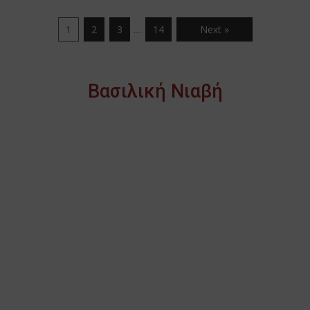
…
1
2
3
14
Next »
Βασιλική Νιαβή