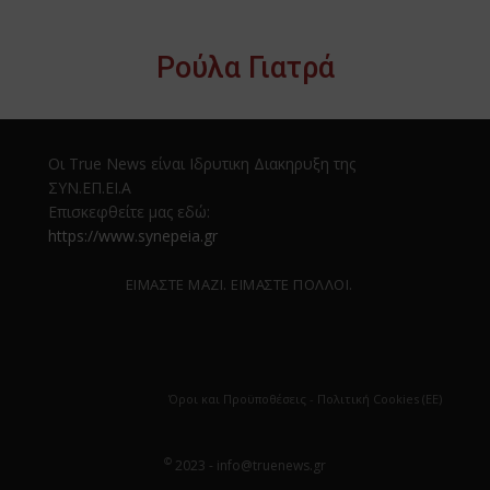
Ρούλα Γιατρά
Οι True News είναι Ιδρυτικη Διακηρυξη της
ΣΥΝ.ΕΠ.ΕΙ.Α
Επισκεφθείτε μας εδώ:
https://www.synepeia.gr
ΕΙΜΑΣΤΕ ΜΑΖΙ. ΕΙΜΑΣΤΕ ΠΟΛΛΟΙ.
Όροι και Προϋποθέσεις
-
Πολιτική Cookies (ΕΕ)
©
2023 - info@truenews.gr