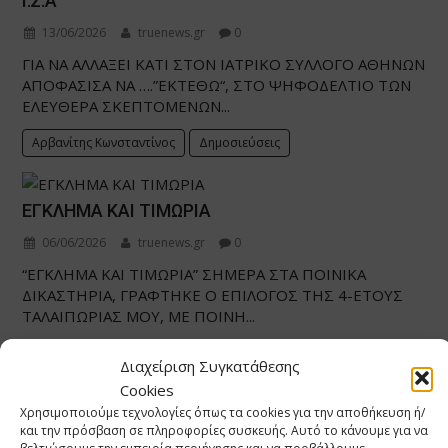
Ι.Σ.Α
13/06/2026
truenews.gr
0
ΓΙΑ ΝΑ ΑΛΛΑΞΕΙ ΚΑΤΙ ΣΤΟΝ ΙΑΤΡΙΚΟ ΣΥΛΛΟΓΟ ΑΘΗΝΩΝ
ΑΠΟΦΑΣΙΣΑ ΝΑ ….”ΕΚΤΕΘΩ“, ΣΤΟ ΨΗΦΟΔΕΛΤΙΟ ΤΩΝ
ΕΛΕΥΘΕΡΑ ΣΚΕΠΤΟΜΕΝΩΝ...
Αρβανίτης Κωνσταντίνος
Δημοσιεύσεις
ΕΓΚΛΗΜΑ ΚΑΙ ΤΙΜΩΡΙΑ
06/06/2026
truenews.gr
0
“ΕΓΚΛΗΜΑ ΚΑΙ ΤΙΜΩΡΙΑ” ΣΗΜΕΡΑ ΣΤΑ ΠΟΙΝΙΚΑ
ΔΙΚΑΣΤΗΡΙΑ, ΓΡΑΦΤΗΚΕ Ο ΕΠΙΛΟΓΟΣ ΤΗΣ 4-ΕΤΟΥΣ
ΤΑΛΑΙΠΩΡΙΑΣ ΜΟΥ, ΜΕ ΠΟΙΝΗ...
Αρβανίτης Κωνσταντίνος
Δημοσιεύσεις
Διαχείριση Συγκατάθεσης
Cookies
Χρησιμοποιούμε τεχνολογίες όπως τα cookies για την αποθήκευση ή/
και την πρόσβαση σε πληροφορίες συσκευής. Αυτό το κάνουμε για να
ΟΤΑΝ ΧΡΕΩΚΟΠΕΙΣ ΤΟ ΚΟΜΜΑ ΣΟΥ ΠΩΣ ΘΑ