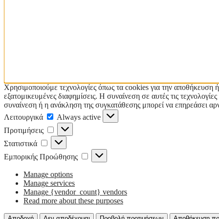
Χρησιμοποιούμε τεχνολογίες όπως τα cookies για την αποθήκευση ή
εξατομικευμένες διαφημίσεις. Η συναίνεση σε αυτές τις τεχνολογί
συναίνεση ή η ανάκληση της συγκατάθεσης μπορεί να επηρεάσει αρν
Λειτουργικά
Λειτουργικά
Always active
Προτιμήσεις
Προτιμήσεις
Στατιστικά
Στατιστικά
Εμπορικής
Εμπορικής Προώθησης
Προώθησης
Manage options
Manage services
Manage {vendor_count} vendors
Read more about these purposes
Αποδοχή
Δεν αποδέχομαι
Προβολή προτιμήσεων
Αποθήκευση πρ