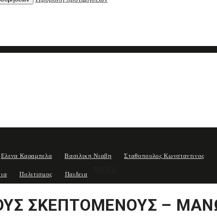
Ελενα Καραμπελα
Βασιλικη Νιαβη
Σταθοπουλος Κωνσταντινος
MENU
μια
Πολιτισμος
Παιδεια
ΤΟΥΣ ΣΚΕΠΤΟΜΕΝΟΥΣ – ΜΑΝ