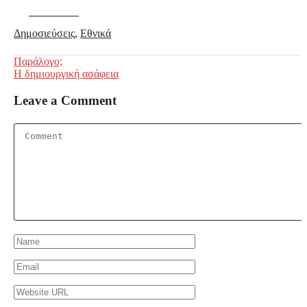
Facebook
Δημοσιεύσεις
,
Εθνικά
Post
Παράλογο;
Η δημιουργική ασάφεια
navigation
Leave a Comment