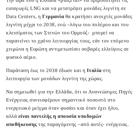
Την ώρα που η Ελλάδα «βιάζεται» να πριμοδοτήσει τις
εισαγωγές LNG και να μετατρέψει μονάδες λιγνίτη σε
Data Centers, η
Γερμανία
θα κρατήσει ανοιχτές μονάδες
λιγνίτη μέχρι το 2038, ενώ –λόγω του πολέμου και του
κλεισίματος των Στενών του Ορμούζ- μπορεί να
παρατείνει το χρόνο λειτουργίας τους, εάν τον επόμενο
χειμώνα η Ευρώπη αντιμετωπίσει σοβαρές ελλείψεις σε
φυσικό αέριο.
Παράταση έως το 2038 έδωσε και η
Ιταλία
στη
λειτουργία των μονάδων λιγνίτη της χώρας.
Να σημειωθεί για την Ελλάδα, ότι οι Ανανεώσιμες Πηγές
Ενέργειας συνεισφέρουν σημαντικό ποσοστό στο
ενεργειακό μείγμα όταν φυσάει και όταν έχει ήλιο,
αλλά
είναι παντελής η απουσία υποδομών
αποθήκευσης
της παραγόμενης –από αυτές- ενέργειας.