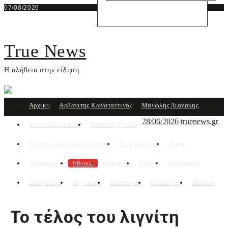
Skip
07/08/2026
to
content
True News
Η αλήθεια στην είδηση
Αρχικη
Αρβανιτης Κωνσταντινος
Μανωλης Λιανακης
28/06/2026
truenews.gr
Ελενα Καραμπελα
Βασιλικη Νιαβη
Σταθοπουλος Κωνσταντινος
Επικαιροτητα
Υγεια
Δικαιοσυνη
Εθνικα
Πολιτική
Διεθνη
Μυθολογια
Αθλητισμος
Θρησκεια
Αστυνομια
Πολιτισμος
Παιδεια
Το τέλος του λιγνίτη