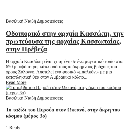
Βασιλική Νιαβή
Δημοσιεύσεις
Οδοιπορικό στην αρχαία Κασσώπη, την
πρωτεύουσα της αρχαίας Κασσωπαίας,
στην Πρέβεζα
Η αρχαία Κασσώπη είναι χτισμένη σε ένα μαγευτικό τοπίο στα
650 μ. υψόμετρο, κάτω από τους απόκρημνους βράχους του
όρους Ζάλογγο. Αποτελεί ένα φυσικό «μπαλκόνι» με μια
καταπληκτική θέα στον Αμβρακικό κόλπο...
Read More
Βασιλική Νιαβή
Δημοσιεύσεις
Το ταξίδι του Περσέα στον Ωκεανό, στην άκρη του
κόσμου (μέρος 3ο)
1 Reply