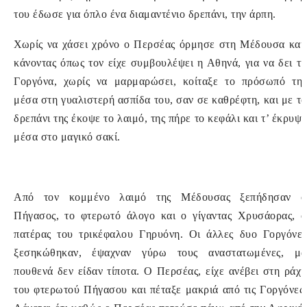
του έδωσε για όπλο ένα διαμαντένιο δρεπάνι, την άρπη.
Χωρίς να χάσει χρόνο ο Περσέας όρμησε στη Μέδουσα και,
κάνοντας όπως τον είχε συμβουλέψει η Αθηνά, για να δει τη
Γοργόνα, χωρίς να μαρμαρώσει, κοίταξε το πρόσωπό της
μέσα στη γυαλιστερή ασπίδα του, σαν σε καθρέφτη, και με το
δρεπάνι της έκοψε το λαιμό, της πήρε το κεφάλι και τ’ έκρυψε
μέσα στο μαγικό σακί.
Από τον κομμένο λαιμό της Μέδουσας ξεπήδησαν ο
Πήγασος, το φτερωτό άλογο και ο γίγαντας Χρυσάορας, ο
πατέρας του τρικέφαλου Γηρυόνη. Οι άλλες δυο Γοργόνες
ξεσηκώθηκαν, έψαχναν γύρω τους αναστατωμένες, μα
πουθενά δεν είδαν τίποτα. Ο Περσέας, είχε ανέβει στη ράχη
του φτερωτού Πήγασου και πέταξε μακριά από τις Γοργόνες.