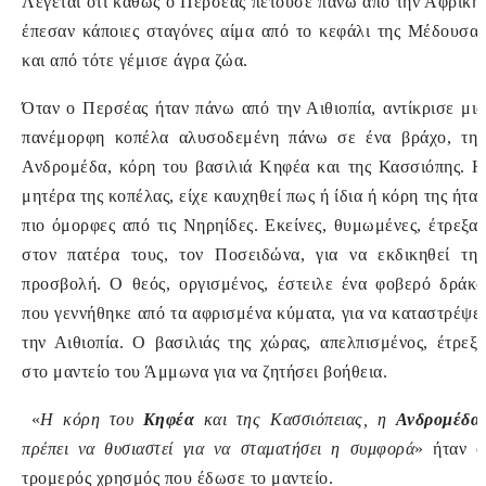
Λέγεται ότι καθώς ο Περσέας πετούσε πάνω από την Αφρική,
έπεσαν κάποιες σταγόνες αίμα από το κεφάλι της Μέδουσας
και από τότε γέμισε άγρα ζώα.
Όταν ο Περσέας ήταν πάνω από την Αιθιοπία, αντίκρισε μια
πανέμορφη κοπέλα αλυσοδεμένη πάνω σε ένα βράχο, την
Ανδρομέδα, κόρη του βασιλιά Κηφέα και της Κασσιόπης. Η
μητέρα της κοπέλας, είχε καυχηθεί πως ή ίδια ή κόρη της ήταν
πιο όμορφες από τις Νηρηίδες. Εκείνες, θυμωμένες, έτρεξαν
στον πατέρα τους, τον Ποσειδώνα, για να εκδικηθεί την
προσβολή. Ο θεός, οργισμένος, έστειλε ένα φοβερό δράκο
που γεννήθηκε από τα αφρισμένα κύματα, για να καταστρέψει
την Αιθιοπία. Ο βασιλιάς της χώρας, απελπισμένος, έτρεξε
στο μαντείο του Άμμωνα για να ζητήσει βοήθεια.
«
Η κόρη του
Κηφέα
και της Κασσιόπειας, η
Ανδρομέδα
,
πρέπει να θυσιαστεί για να σταματήσει η συμφορά
» ήταν ο
τρομερός χρησμός που έδωσε το μαντείο.