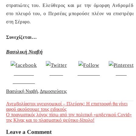
στρατιώτες του. Ελεύθερος και με την όμορφη Ανδρομέδα
στο πλευρό του, ο Περσέας μπορούσε πλέον να επιστρέψει
στη Σέριφο.
Συνεχίζεται…
Βασιλική Νιαβή
Share on
Tweet
Follow us
Save
Facebook
Βασιλική Νιαβή
,
Δημοσιεύσεις
Post
Ανεμβολίαστοι υγειονομικοί – Πλεύρης: H επιστροφή θα γίνει
αφού ακούσουμε τους ειδικούς
navigation
Ο πραγματικός λόγος πίσω από την πολιτική «μηδενικού Covid»
της Κίνας και το πλασματικό ψεύτικο δίπολο!
Leave a Comment