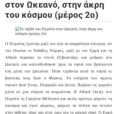
στον Ωκεανό, στην άκρη
του κόσμου (μέρος 2ο)
Ο Περσέας έχοντας μαζί του όλα τα απαραίτητα σύνεργα, που
του έδωσαν οι Ναϊάδες Νύμφες, μαζί με τον Ερμή και την
Αθηνά πέρασαν το στενό (Γιβλαντάρ), και μπήκαν στον
Ωκεανό, και κατευθύνθηκαν προς τα νησιά που βρίσκονταν
στη μέση του Ωκεανού. Ήταν τεράστια αυτά τα νησιά και
βασιλιάς τους ήταν ο Φόρκυς. Τα ονόματα των πρώτων
νησιών ήταν Ενυώ, Πεφρηδώ και Δεινώ. Βρήκαν τις γοργόνες
μέσα σε μια σπηλιά να κοιμούνται. Η Αθηνά έδειξε στον
Περσέα τη Γοργόνα Μέδουσα και αυτός αμέσως φόρεσε την
σκούφια και έγινε αόρατος, φόρεσε τα πέδιλα και πετούσε
στον αιθέρα, πήρε και στον ώμο του το μαγικό σακί. Ο Ερμής