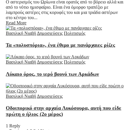
Ο αστερισμός του Ωρίωνα είναι ορατός από το βόρειο αλλά και
από το νότιο ημισφαίριο. Είναι ένα όμορφο τραπέζιο με
λαμπρούς αστέρες στις κορυφές του και μια τριάδα αστέρων
στο κέντρο του...
Read More
Βασιλική Νιαβή
Δημοσιεύσεις
Πολιτισμός
Τα «πολυσπόρια», ένα έθιμο με πανάρχαιες ρίζες
Βασιλική Νιαβή
Δημοσιεύσεις
Πολιτισμός
Λύκαιο όρος, το ιερό βουνό των Αρκάδων
Βασιλική Νιαβή
Δημοσιεύσεις
Οδοιπορικό στην αρχαία Λυκόσουρα, αυτή που είδε
πρώτη ο ήλιος (2ο μέρος)
1 Reply