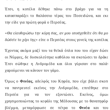
Έτσι, η κοπέλα δέθηκε πάνω στο βράχο για να την
κατασπαράξει το θαλάσσιο τέρας του Ποσειδώνα, και εκεί
την είδε για πρώτη φορά ο Περσέας.
«
Θα ελευθερώσω την κόρη σας, αν μου υποσχεθείτε ότι θα μου
δώσετε το χέρι της
» είπε ο Περσέας στους γονείς της κοπέλας.
Έχοντας ακόμα μαζί του τα θεϊκά όπλα που του είχαν δώσει
οι Νύμφες, δε δυσκολεύτηκε καθόλου να σκοτώσει το δράκο.
Έτσι σώθηκε η Ανδρομέδα και όλοι γύρισαν στο παλάτι
χαρούμενοι να κάνουν τον γάμο.
Όμως ο
Φινέας
, αδελφός του Κηφέα, που είχε βάλει σκοπό
να παντρευτεί εκείνος την Ανδρομέδα, επιτέθηκε στον
Περσέα για να τον εξοντώσει. Εκείνος, όμως,
χρησιμοποιώντας το κεφάλι της Μέδουσας με το θανατηφόρο
βλέμμα, μεταμόρφωσε σε πέτρα το
Φινέα
και τους