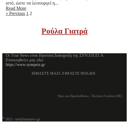
ιστό, ώστε να λειτουργεί η...
Read More
« Previous
1
2
Ρούλα Γιατρά
Οι True News είναι Ιδρυτικη Διακηρυξη της ΣΥΝ.ΕΠ.ΕΙ.Α
Επισκεφθείτε μας εδώ:
https://www.synepeia.gr
ΕΙΜΑΣΤΕ ΜΑΖΙ. ΕΙΜΑΣΤΕ ΠΟΛΛΟΙ.
Όροι και Προϋποθέσεις
-
Πολιτική Cookies (ΕΕ)
©
2023 - info@truenews.gr