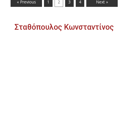
« Previous
1
2
3
4
Next »
Σταθόπουλος Κωνσταντίνος