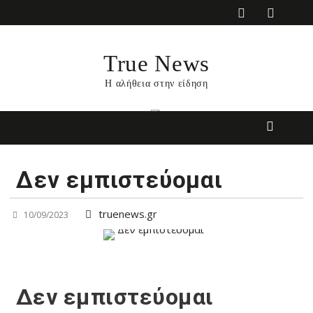
Skip
to
content
True News
Η αλήθεια στην είδηση
Δεν εμπιστεύομαι
truenews.gr
10/09/2023
Δεν εμπιστεύομαι