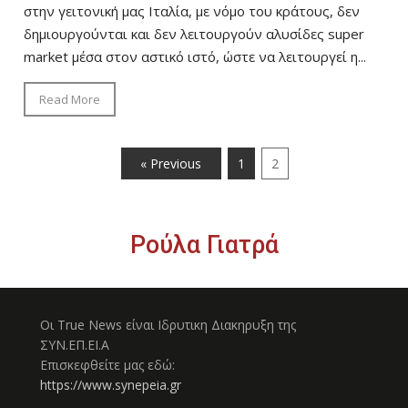
στην γειτονική μας Ιταλία, με νόμο του κράτους, δεν
δημιουργούνται και δεν λειτουργούν αλυσίδες super
market μέσα στον αστικό ιστό, ώστε να λειτουργεί η...
Read More
« Previous
1
2
Ρούλα Γιατρά
Οι True News είναι Ιδρυτικη Διακηρυξη της
ΣΥΝ.ΕΠ.ΕΙ.Α
Επισκεφθείτε μας εδώ:
https://www.synepeia.gr