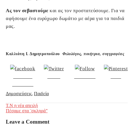
Ας τον σεβαστούμε
και ας τον προστατεύσουμε. Για να
αφήσουμε ένα ευρύχωρο δωμάτιο με αέρα για τα παιδιά
μας.
Καλλιόπη Ι. Δημητροπούλου
Φιλολόγος, ποιήτρια, συγγραφέας
Share on
Tweet
Follow us
Save
Facebook
Δημοσιεύσεις
,
Παιδεία
Post
Τ.Ν η νέα απειλή
Πέσαμε στα ¨σκληρά”
navigation
Leave a Comment