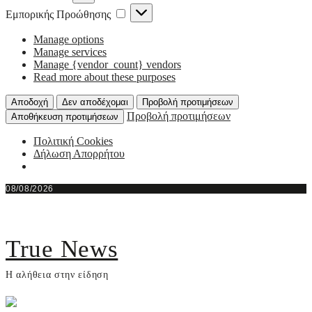
Εμπορικής
Εμπορικής Προώθησης
Προώθησης
Manage options
Manage services
Manage {vendor_count} vendors
Read more about these purposes
Αποδοχή
Δεν αποδέχομαι
Προβολή προτιμήσεων
Προβολή προτιμήσεων
Αποθήκευση προτιμήσεων
Πολιτική Cookies
Δήλωση Απορρήτου
Skip
08/08/2026
to
content
True News
Η αλήθεια στην είδηση