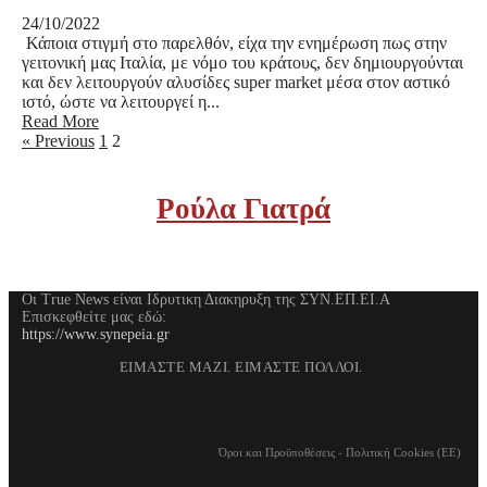
24/10/2022
Κάποια στιγμή στο παρελθόν, είχα την ενημέρωση πως στην
γειτονική μας Ιταλία, με νόμο του κράτους, δεν δημιουργούνται
και δεν λειτουργούν αλυσίδες super market μέσα στον αστικό
ιστό, ώστε να λειτουργεί η...
Read More
« Previous
1
2
Ρούλα Γιατρά
Οι True News είναι Ιδρυτικη Διακηρυξη της ΣΥΝ.ΕΠ.ΕΙ.Α
Επισκεφθείτε μας εδώ:
https://www.synepeia.gr
ΕΙΜΑΣΤΕ ΜΑΖΙ. ΕΙΜΑΣΤΕ ΠΟΛΛΟΙ.
Όροι και Προϋποθέσεις
-
Πολιτική Cookies (ΕΕ)