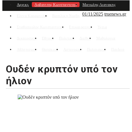
Αρχικη
Αρβανιτης Κωνσταντινος
Μανωλης Λιανακης
01/11/2025
truenews.gr
Ελενα Καραμπελα
Βασιλικη Νιαβη
Σταθοπουλος Κωνσταντινος
Επικαιροτητα
Υγεια
Δικαιοσυνη
Εθνικα
Πολιτική
Διεθνη
Μυθολογια
Αθλητισμος
Θρησκεια
Αστυνομια
Πολιτισμος
Παιδεια
Ουδέν κρυπτόν υπό τον
ήλιον