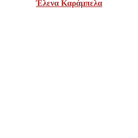
Έλενα Καράμπελα