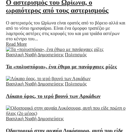
Ο αστερισμός του Ωρίωνα, ο
ωραιότερος από τους αστερισμούς
Ο αστερισμός του Ωρίωνα είναι ορατός από το βόρειο αλλά και
από το νότιο ημισφαίριο. Είναι ένα όμορφο τραπέζιο με
λαμπρούς αστέρες στις κορυφές του και μια τριάδα αστέρων
στο κέντρο του...
Read More
Βασιλική Νιαβή
Δημοσιεύσεις
Πολιτισμός
Τα «πολυσπόρια», ένα έθιμο με πανάρχαιες ρίζες
Βασιλική Νιαβή
Δημοσιεύσεις
Πολιτισμός
Λύκαιο όρος, το ιερό βουνό των Αρκάδων
Βασιλική Νιαβή
Δημοσιεύσεις
Οδοιπορικό στην αρχαία Λυκόσουρα, αυτή που είδε