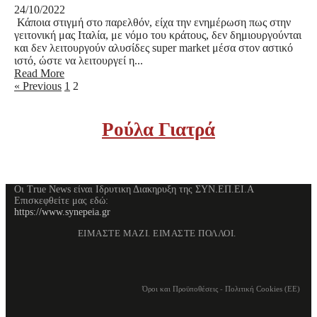
24/10/2022
Κάποια στιγμή στο παρελθόν, είχα την ενημέρωση πως στην
γειτονική μας Ιταλία, με νόμο του κράτους, δεν δημιουργούνται
και δεν λειτουργούν αλυσίδες super market μέσα στον αστικό
ιστό, ώστε να λειτουργεί η...
Read More
« Previous
1
2
Ρούλα Γιατρά
Οι True News είναι Ιδρυτικη Διακηρυξη της ΣΥΝ.ΕΠ.ΕΙ.Α
Επισκεφθείτε μας εδώ:
https://www.synepeia.gr
ΕΙΜΑΣΤΕ ΜΑΖΙ. ΕΙΜΑΣΤΕ ΠΟΛΛΟΙ.
Όροι και Προϋποθέσεις
-
Πολιτική Cookies (ΕΕ)