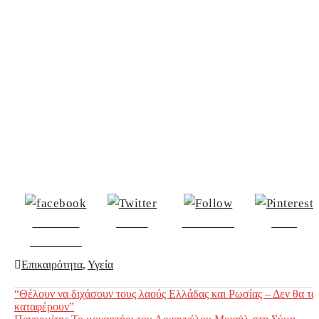
Share on
Tweet
Follow us
Save
Facebook
Επικαιρότητα
,
Υγεία
Post
“Θέλουν να διχάσουν τους λαούς Ελλάδας και Ρωσίας – Δεν θα τα
καταφέρουν”
navigation